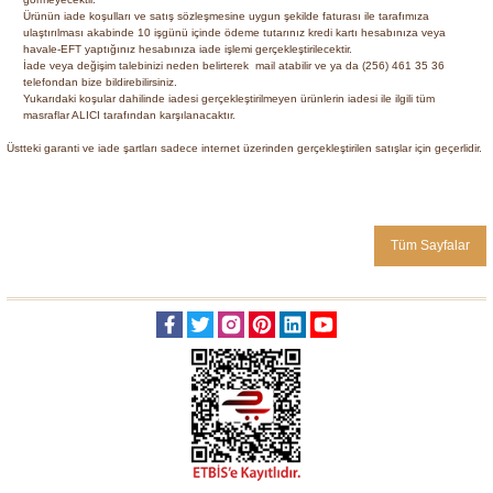
Ürünün iade koşulları ve satış sözleşmesine uygun şekilde faturası ile tarafımıza
ulaştırılması akabinde 10 işgünü içinde ödeme tutarınız kredi kartı hesabınıza veya
havale-EFT yaptığınız hesabınıza iade işlemi gerçekleştirilecektir.
İade veya değişim talebinizi neden belirterek mail atabilir ve ya da
(256) 461 35 36
telefondan bize bildirebilirsiniz.
Yukarıdaki koşular dahilinde iadesi gerçekleştirilmeyen ürünlerin iadesi ile ilgili tüm
masraflar ALICI tarafından karşılanacaktır.
Üstteki garanti ve iade şartları sadece internet üzerinden gerçekleştirilen satışlar için geçerlidir.
Tüm Sayfalar