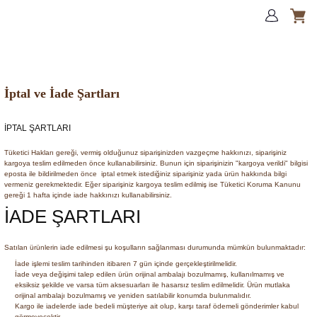
İptal ve İade Şartları
İPTAL ŞARTLARI
Tüketici Hakları gereği, vermiş olduğunuz siparişinizden vazgeçme hakkınızı, siparişiniz
kargoya teslim edilmeden önce kullanabilirsiniz. Bunun için siparişinizin "kargoya verildi" bilgisi
eposta ile bildirilmeden önce iptal etmek istediğiniz siparişiniz yada ürün hakkında bilgi
vermeniz gerekmektedir. Eğer siparişiniz kargoya teslim edilmiş ise Tüketici Koruma Kanunu
gereği 1 hafta içinde iade hakkınızı kullanabilirsiniz.
İADE ŞARTLARI
Satılan ürünlerin iade edilmesi şu koşulların sağlanması durumunda mümkün bulunmaktadır:
İade işlemi teslim tarihinden itibaren 7 gün içinde gerçekleştirilmelidir.
İade veya değişimi talep edilen ürün orijinal ambalajı bozulmamış, kullanılmamış ve
eksiksiz şekilde ve varsa tüm aksesuarları ile hasarsız teslim edilmelidir. Ürün mutlaka
orijinal ambalajı bozulmamış ve yeniden satılabilir konumda bulunmalıdır.
Kargo ile iadelerde iade bedeli müşteriye ait olup, karşı taraf ödemeli gönderimler kabul
görmeyecektir.