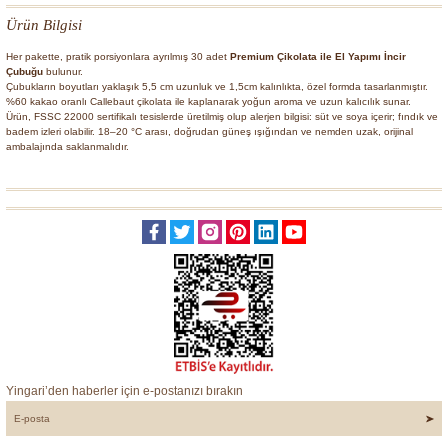
Ürün Bilgisi
Her pakette, pratik porsiyonlara ayrılmış 30 adet
Premium Çikolata ile El Yapımı İncir
Çubuğu
bulunur.
Çubukların boyutları yaklaşık 5,5 cm uzunluk ve 1,5cm kalınlıkta, özel formda tasarlanmıştır.
%60 kakao oranlı Callebaut çikolata ile kaplanarak yoğun aroma ve uzun kalıcılık sunar.
Ürün, FSSC 22000 sertifikalı tesislerde üretilmiş olup alerjen bilgisi: süt ve soya içerir; fındık ve
badem izleri olabilir. 18–20 °C arası, doğrudan güneş ışığından ve nemden uzak, orijinal
ambalajında saklanmalıdır.
Yingari’den haberler için e-postanızı bırakın