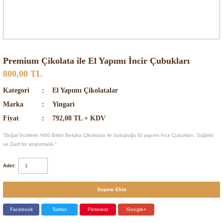
Premium Çikolata ile El Yapımı İncir Çubukları
800,00 TL
Kategori
El Yapımı Çikolatalar
Marka
Yingari
Fiyat
792,08 TL + KDV
“Doğal İncirlerin %60 Bitter Belçika Çikolatası ile buluştuğu El yapımı İncir Çubukları, Sağlıklı
ve Zarif bir atıştırmalık.”
Adet:
Sepete Ekle
Facebook
Twitter
Pinterest
Google+