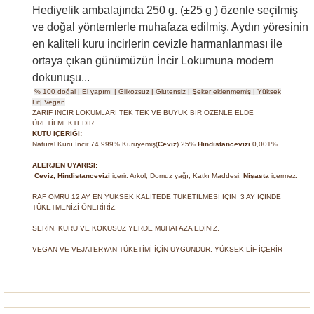
Hediyelik ambalajında 250 g. (±25 g ) özenle seçilmiş
ve doğal yöntemlerle muhafaza edilmiş, Aydın yöresinin
en kaliteli kuru incirlerin cevizle harmanlanması ile
ortaya çıkan günümüzün İncir Lokumuna modern
dokunuşu...
% 100 doğal |
El yapımı |
Glikozsuz |
Glutensiz |
Şeker eklenmemiş | Yüksek
Lif
|
Vegan
ZARİF İNCİR LOKUMLARI TEK TEK VE BÜYÜK BİR ÖZENLE ELDE
ÜRETİLMEKTEDİR.
KUTU İÇERİĞİ:
Natural Kuru İncir 74,999% Kuruyemiş(
Ceviz
) 25%
Hindistancevizi
0,001%
ALERJEN UYARISI:
Ceviz, Hindistancevizi
içerir. Arkol, Domuz yağı, Katkı Maddesi,
Nişasta
içermez.
RAF ÖMRÜ 12 AY EN YÜKSEK KALİTEDE TÜKETİLMESİ İÇİN 3 AY İÇİNDE
TÜKETMENİZİ ÖNERİRİZ.
SERİN, KURU VE KOKUSUZ YERDE MUHAFAZA EDİNİZ.
VEGAN VE VEJATERYAN TÜKETİMİ İÇİN UYGUNDUR. YÜKSEK LİF İÇERİR