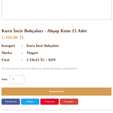
Kuru İncir Bohçaları - Ahşap Kutu 15 Adet
1.350,00 TL
Kategori
Kuru İncir Bohçaları
Marka
Yingari
Fiyat
1.336,63 TL + KDV
15 Adet Karışık Kuru İncir Bohçası, Hediyelik ahşap ambalajında...
Adet:
Sepete Ekle
Facebook
Twitter
Pinterest
Google+