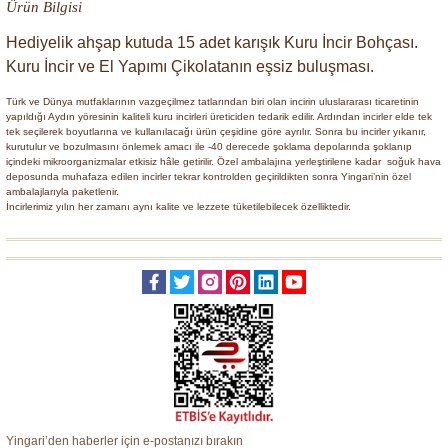
Ürün Bilgisi
Hediyelik ahşap kutuda 15 adet karışık Kuru İncir Bohçası.
Kuru İncir ve El Yapımı Çikolatanın eşsiz buluşması.
Türk ve Dünya mutfaklarının vazgeçilmez tatlarından biri olan incirin uluslararası ticaretinin
yapıldığı Aydın yöresinin kaliteli kuru incirleri üreticiden tedarik edilir. Ardından incirler elde tek
tek seçilerek boyutlarına ve kullanılacağı ürün çeşidine göre ayrılır. Sonra bu incirler yıkanır,
kurutulur ve bozulmasını önlemek amacı ile -40 derecede şoklama depolarında şoklanıp
içindeki mikroorganizmalar etkisiz hâle getirilir. Özel ambalajına yerleştirilene kadar soğuk hava
deposunda muhafaza edilen incirler tekrar kontrolden geçirildikten sonra Yingari’nin özel
ambalajlarıyla paketlenir.
İncirlerimiz yılın her zamanı aynı kalite ve lezzete tüketilebilecek özelliktedir.
Yingari’den haberler için e-postanızı bırakın