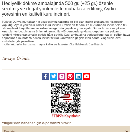
Hediyelik dökme ambalajında 500 gr. (±25 gr.) özenle
seçilmiş ve doğal yöntemlerle muhafaza edilmiş, Aydın
yöresinin en kaliteli kuru incirleri.
Türk ve Dünya mutfaklarının vazgeçilmez tatlarından biri olan incirin uluslararası ticaretinin
yapıldığı Aydın yöresinin kaliteli kuru incirleri üreticiden tedarik edilir. Ardından incirler elde tek
tek seçilerek boyutlarına ve kullanılacağı ürün çeşidine göre ayrılır. Sonra bu incirler yıkanır,
kurutulur ve bozulmasını önlemek amacı ile -40 derecede şoklama depolarında şoklanıp
içindeki mikroorganizmalar etkisiz hâle getirilir. Özel ambalajına yerleştirilene kadar soğuk hava
deposunda muhafaza edilen incirler tekrar kontrolden geçirildikten sonra Yingari’nin özel
ambalajlarıyla paketlenir.
İncirlerimiz yılın her zamanı aynı kalite ve lezzete tüketilebilecek özelliktedir.
Tavsiye Ürünler
TÜKENDİ
Naturel Kuru İncir - Lüks Kutu 800 gr.
Naturel Kuru İncir - Ahşap Kutu 800 gr.
Yingari’den haberler için e-postanızı bırakın